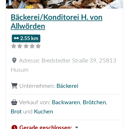
Bäckerei/Konditorei H. von
Allwörden
2.55 km
Adresse:
Bredstedter Straße 39
,
25813
Husum
Unternehmen:
Bäckerei
Verkauf von:
Backwaren
,
Brötchen
,
Brot
und
Kuchen
Gerade geschlossen
: