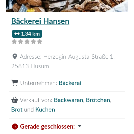
Bäckerei Hansen
1.34 km
Adresse:
Herzogin-Augusta-Straße 1
,
25813
Husum
Unternehmen:
Bäckerei
Verkauf von:
Backwaren
,
Brötchen
,
Brot
und
Kuchen
Gerade geschlossen
: