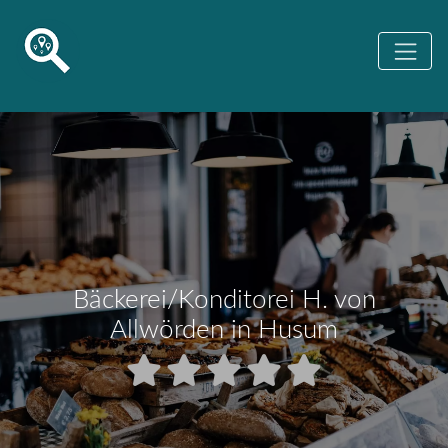
Bäckerei/Konditorei H. von
Allwörden in Husum