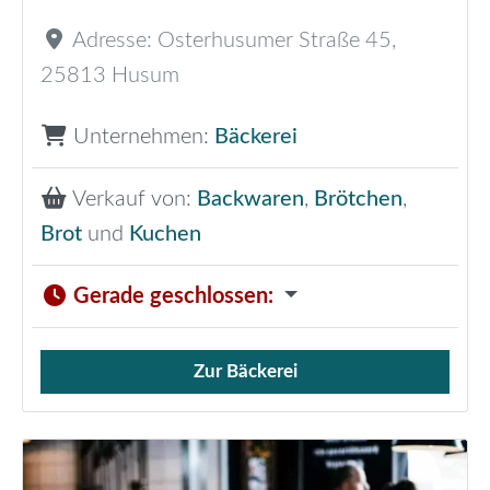
Adresse:
Osterhusumer Straße 45
,
25813
Husum
Unternehmen:
Bäckerei
Verkauf von:
Backwaren
,
Brötchen
,
Brot
und
Kuchen
Gerade geschlossen
:
Zur Bäckerei
Verkauf von Brötchen,