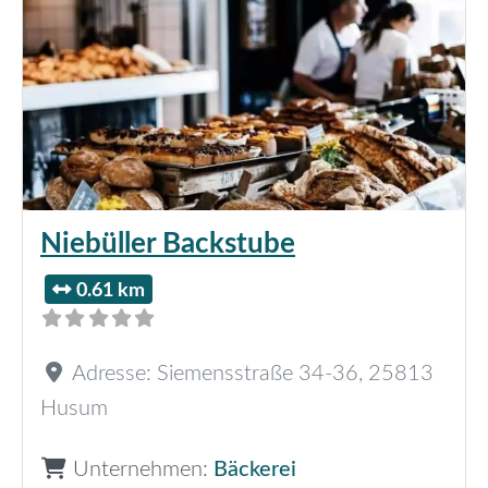
Niebüller Backstube
0.61 km
Adresse:
Siemensstraße 34-36
,
25813
Husum
Unternehmen:
Bäckerei