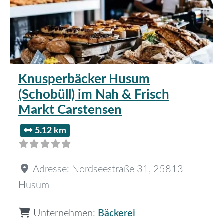
Knusperbäcker Husum
(Schobüll) im Nah & Frisch
Markt Carstensen
5.12 km
Adresse:
Nordseestraße 31
,
25813
Husum
Unternehmen:
Bäckerei