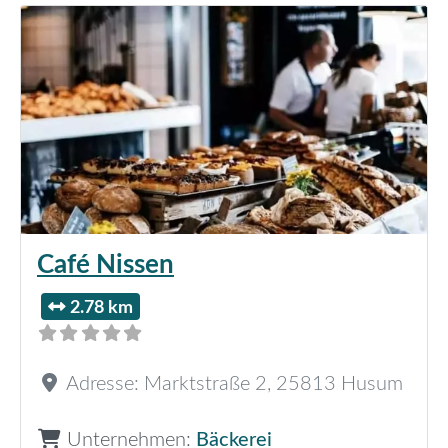
Café Nissen
2.78 km
Adresse:
Marktstraße 2
,
25813
Husum
Unternehmen:
Bäckerei