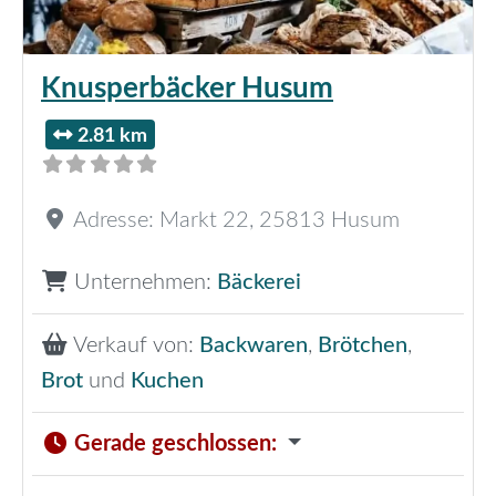
Knusperbäcker Husum
2.81 km
Adresse:
Markt 22
,
25813
Husum
Unternehmen:
Bäckerei
Verkauf von:
Backwaren
,
Brötchen
,
Brot
und
Kuchen
Gerade geschlossen
: