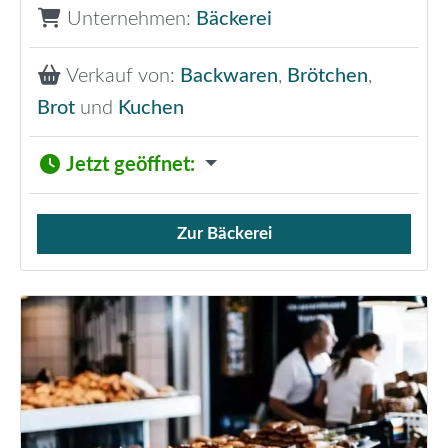
Unternehmen:
Bäckerei
Verkauf von:
Backwaren
,
Brötchen
,
Brot
und
Kuchen
Jetzt geöffnet
:
Zur Bäckerei
Verkauf von Brötchen,