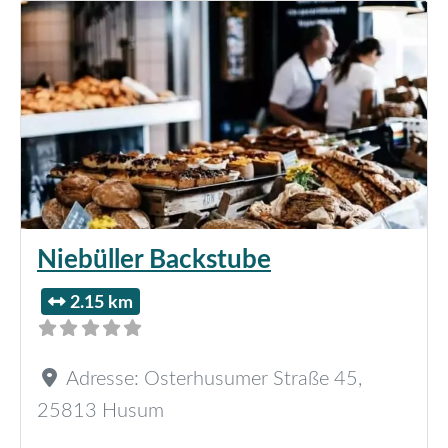
Niebüller Backstube
2.15 km
Adresse:
Osterhusumer Straße 45
,
25813
Husum