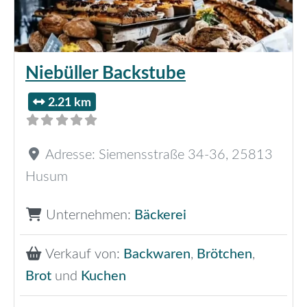
Niebüller Backstube
2.21 km
Adresse:
Siemensstraße 34-36
,
25813
Husum
Unternehmen:
Bäckerei
Verkauf von:
Backwaren
,
Brötchen
,
Brot
und
Kuchen