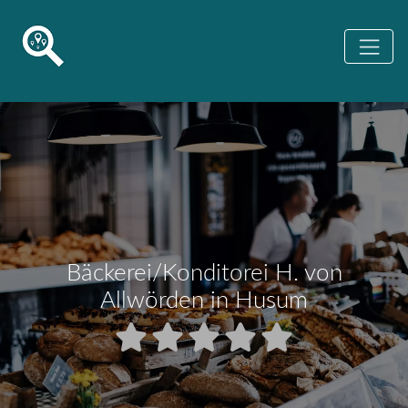
Bäckerei/Konditorei H. von
Allwörden in Husum