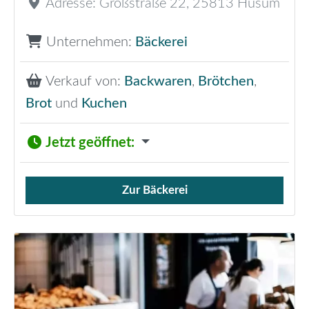
Adresse:
Großstraße 22
,
25813
Husum
Unternehmen:
Bäckerei
Verkauf von:
Backwaren
,
Brötchen
,
Brot
und
Kuchen
Jetzt geöffnet
:
Zur Bäckerei
Verkauf von Brötchen,