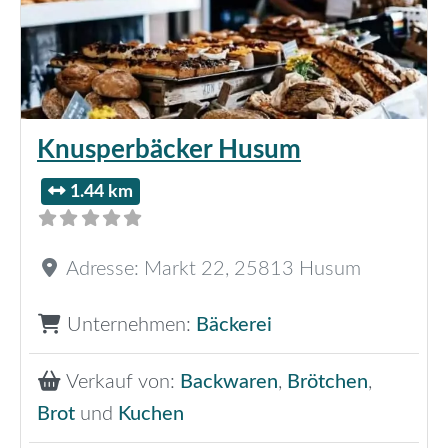
Knusperbäcker Husum
1.44 km
Adresse:
Markt 22
,
25813
Husum
Unternehmen:
Bäckerei
Verkauf von:
Backwaren
,
Brötchen
,
Brot
und
Kuchen