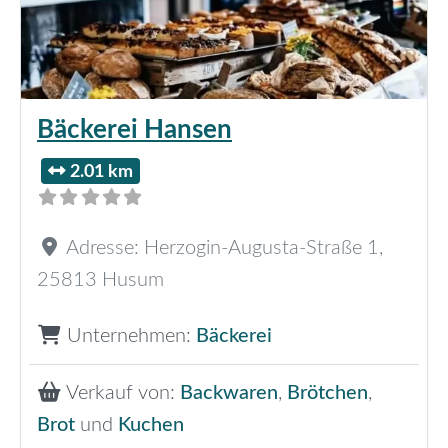
Bäckerei Hansen
2.01 km
Adresse:
Herzogin-Augusta-Straße 1
,
25813
Husum
Unternehmen:
Bäckerei
Verkauf von:
Backwaren
,
Brötchen
,
Brot
und
Kuchen