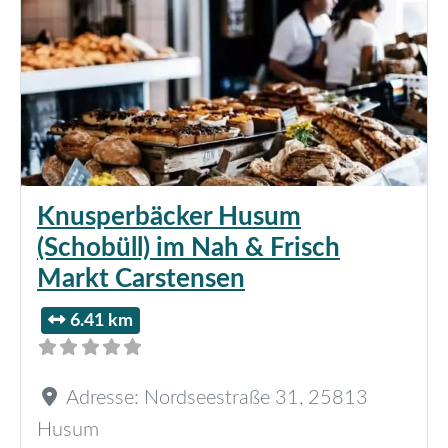
Knusperbäcker Husum
(Schobüll) im Nah & Frisch
Markt Carstensen
6.41 km
Adresse:
Nordseestraße 31
,
25813
Husum