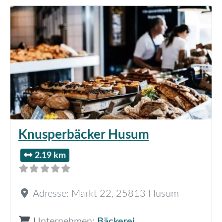
Knusperbäcker Husum
2.19 km
Adresse:
Markt 22
,
25813
Husum
Unternehmen:
Bäckerei