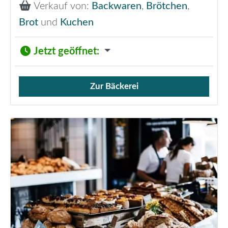
Verkauf von:
Backwaren
,
Brötchen
,
Brot
und
Kuchen
Jetzt geöffnet
:
Zur Bäckerei
Verkauf von Brötchen,