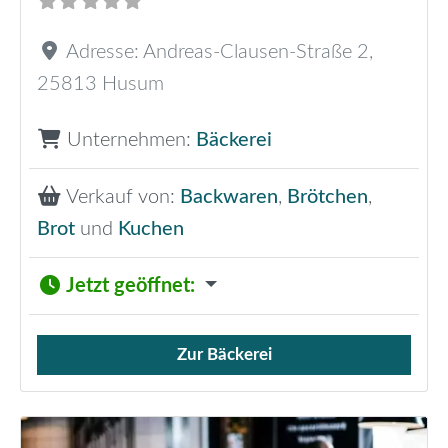
Adresse:
Andreas-Clausen-Straße 2
,
25813
Husum
Unternehmen:
Bäckerei
Verkauf von:
Backwaren
,
Brötchen
,
Brot
und
Kuchen
Jetzt geöffnet
:
Zur Bäckerei
Verkauf von Brötchen,