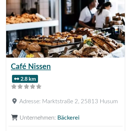
Café Nissen
2.8 km
Adresse:
Marktstraße 2
,
25813
Husum
Unternehmen:
Bäckerei