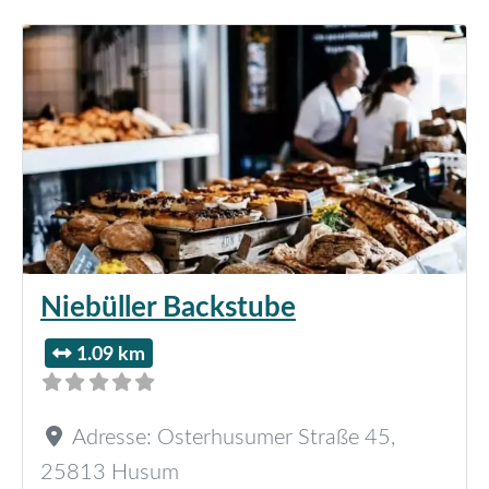
Niebüller Backstube
1.09 km
Adresse:
Osterhusumer Straße 45
,
25813
Husum