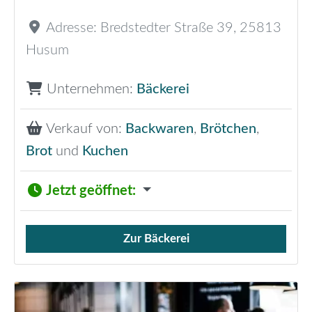
Adresse:
Bredstedter Straße 39
,
25813
Husum
Unternehmen:
Bäckerei
Verkauf von:
Backwaren
,
Brötchen
,
Brot
und
Kuchen
Jetzt geöffnet
:
Zur Bäckerei
Verkauf von Brötchen,