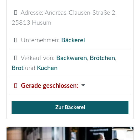
Adresse:
Andreas-Clausen-Straße 2
,
25813
Husum
Unternehmen:
Bäckerei
Verkauf von:
Backwaren
,
Brötchen
,
Brot
und
Kuchen
Gerade geschlossen
:
Zur Bäckerei
Verkauf von Brötchen,