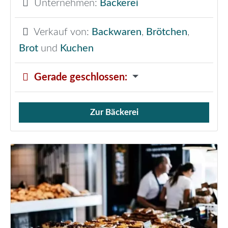
Unternehmen:
Bäckerei
Verkauf von:
Backwaren
,
Brötchen
,
Brot
und
Kuchen
Gerade geschlossen
:
Zur Bäckerei
Verkauf von Brötchen,