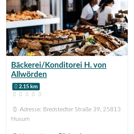
Bäckerei/Konditorei H. von
Allwörden
2.15 km
Adresse:
Bredstedter Straße 39
,
25813
Husum