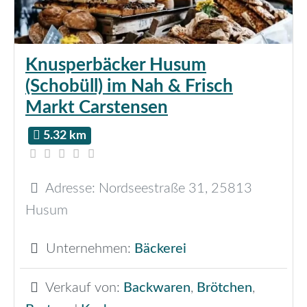
Knusperbäcker Husum
(Schobüll) im Nah & Frisch
Markt Carstensen
5.32 km
Adresse:
Nordseestraße 31
,
25813
Husum
Unternehmen:
Bäckerei
Verkauf von:
Backwaren
,
Brötchen
,