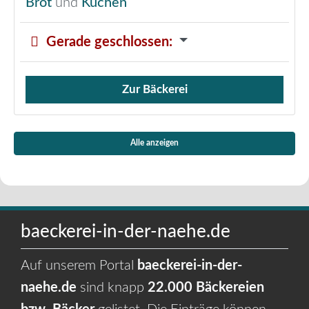
Brot
und
Kuchen
Gerade geschlossen
:
Zur Bäckerei
Verkauf von Brötchen,
Alle anzeigen
baeckerei-in-der-naehe.de
Auf unserem Portal
baeckerei-in-der-
naehe.de
sind knapp
22.000 Bäckereien