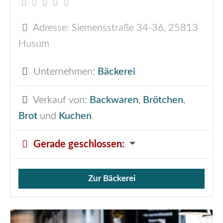
Adresse:
Siemensstraße 34-36
,
25813
Husum
Unternehmen:
Bäckerei
Verkauf von:
Backwaren
,
Brötchen
,
Brot
und
Kuchen
Gerade geschlossen
:
Zur Bäckerei
Verkauf von Brötchen,