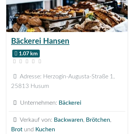
Bäckerei Hansen
1.07 km
Adresse:
Herzogin-Augusta-Straße 1
,
25813
Husum
Unternehmen:
Bäckerei
Verkauf von:
Backwaren
,
Brötchen
,
Brot
und
Kuchen