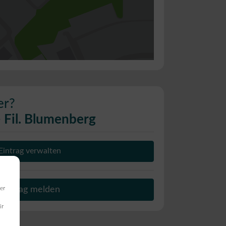
er?
- Fil. Blumenberg
Eintrag verwalten
Beitrag melden
er
ir