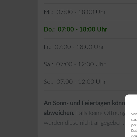
Mi.:
07:00 - 18:00
Do.:
07:00 - 18:00
Fr.:
07:00 - 18:00
Sa.:
07:00 - 12:00
So.:
07:00 - 12:00
An Sonn- und Feiertagen können d
abweichen.
Falls keine Öffnungszei
Wir
dar
wurden diese nicht angegeben.
per
Dat
dei