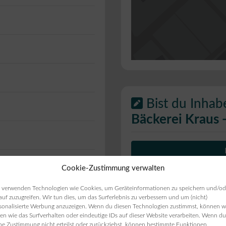
Bist du Inhab
Bäckerei Kraus 
Cookie-Zustimmung verwalten
ie Öffnungszeiten
ten angezeigt werden,
 verwenden Technologien wie Cookies, um Geräteinformationen zu speichern und/od
auf zuzugreifen. Wir tun dies, um das Surferlebnis zu verbessern und um (nicht)
sonalisierte Werbung anzuzeigen. Wenn du diesen Technologien zustimmst, können w
en wie das Surfverhalten oder eindeutige IDs auf dieser Website verarbeiten. Wenn du
ne Zustimmung nicht erteilst oder zurückziehst, können bestimmte Funktionen