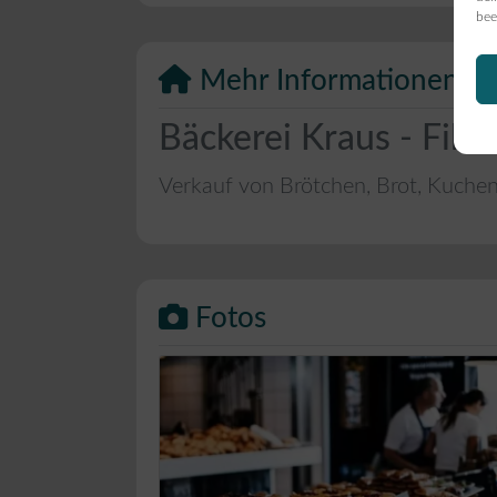
bee
Mehr Informationen
Bäckerei Kraus - Fil.
Verkauf von Brötchen, Brot, Kuche
Fotos