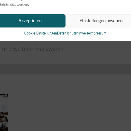
inträchtigt werden.
Akzeptieren
Einstellungen ansehen
Cookie-Einstellungen
Datenschutzhinweise
Impressum
 Blumenberg in Köln
n und weiteren Backwaren.