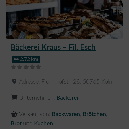
Bäckerei Kraus – Fil. Esch
2.72 km
Adresse:
Frohnhofstr. 28
,
50765
Köln
Unternehmen:
Bäckerei
Verkauf von:
Backwaren
,
Brötchen
,
Brot
und
Kuchen