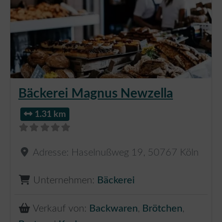
Bäckerei Magnus Newzella
1.31 km
Adresse:
Haselnußweg 19
,
50767
Köln
Unternehmen:
Bäckerei
Verkauf von:
Backwaren
,
Brötchen
,