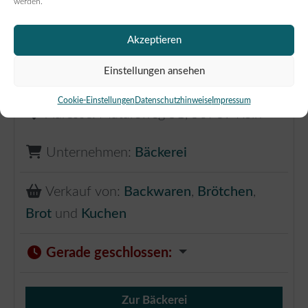
werden.
Bäckerei Konditorei Magnus
Newzella
Akzeptieren
0.38 km
Einstellungen ansehen
Cookie-Einstellungen
Datenschutzhinweise
Impressum
Adresse:
Mataréweg 51
,
50769
Köln
Unternehmen:
Bäckerei
Verkauf von:
Backwaren
,
Brötchen
,
Brot
und
Kuchen
Gerade geschlossen
:
Zur Bäckerei
Verkauf von Brötchen,