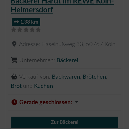
Bäckerei Hardt im REWE Köln-
Heimersdorf
1.38 km
Adresse:
Haselnußweg 33
,
50767
Köln
Unternehmen:
Bäckerei
Verkauf von:
Backwaren
,
Brötchen
,
Brot
und
Kuchen
Gerade geschlossen
:
Zur Bäckerei
Verkauf von Brötchen,