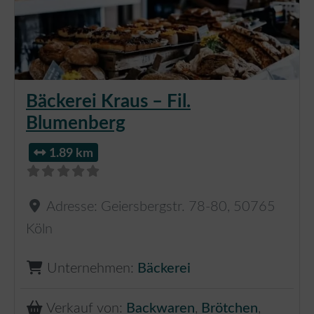
Bäckerei Kraus – Fil.
Blumenberg
1.89 km
Adresse:
Geiersbergstr. 78-80
,
50765
Köln
Unternehmen:
Bäckerei
Verkauf von:
Backwaren
,
Brötchen
,