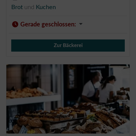
Brot
und
Kuchen
Gerade geschlossen
:
Zur Bäckerei
Verkauf von Brötchen,