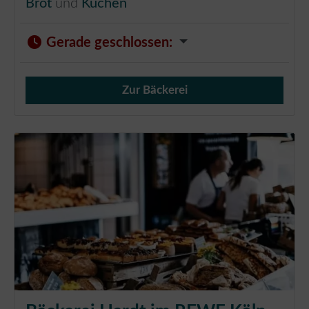
Brot
und
Kuchen
Gerade geschlossen
:
Zur Bäckerei
Verkauf von Brötchen,