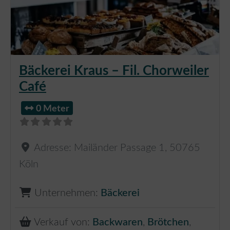
Bäckerei Kraus – Fil. Chorweiler
Café
0 Meter
Adresse:
Mailänder Passage 1
,
50765
Köln
Unternehmen:
Bäckerei
Verkauf von:
Backwaren
,
Brötchen
,