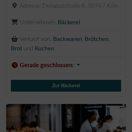
Adresse:
Donatusstraße 8
,
50767
Köln
Unternehmen:
Bäckerei
Verkauf von:
Backwaren
,
Brötchen
,
Brot
und
Kuchen
Gerade geschlossen
:
Zur Bäckerei
Verkauf von Brötchen,