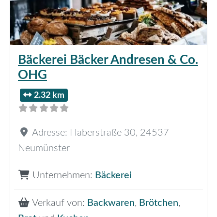
Bäckerei Bäcker Andresen & Co.
OHG
2.32 km
Adresse:
Haberstraße 30
,
24537
Neumünster
Unternehmen:
Bäckerei
Verkauf von:
Backwaren
,
Brötchen
,