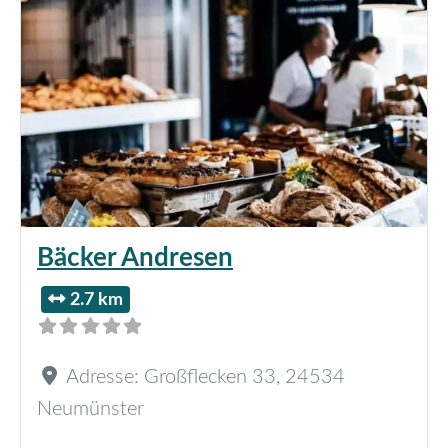
Bäcker Andresen
2.7 km
Adresse:
Großflecken 33
,
24534
Neumünster