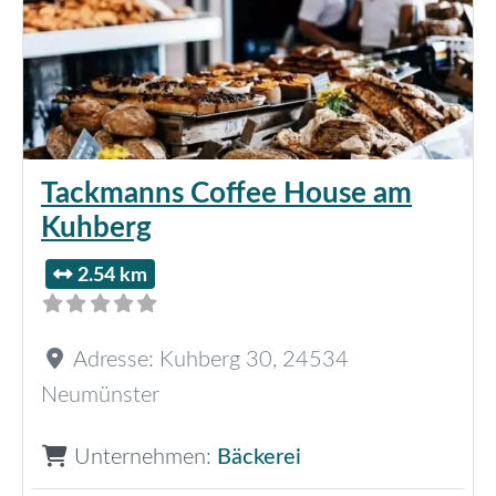
Tackmanns Coffee House am
Kuhberg
2.54 km
Adresse:
Kuhberg 30
,
24534
Neumünster
Unternehmen:
Bäckerei