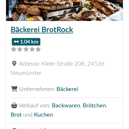
Bäckerei BrotRock
1.04 km
Adresse:
Kieler Straße 208
,
24536
Neumünster
Unternehmen:
Bäckerei
Verkauf von:
Backwaren
,
Brötchen
,
Brot
und
Kuchen