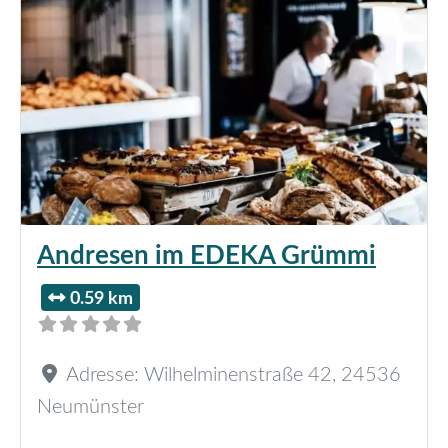
Andresen im EDEKA Grümmi
0.59 km
Adresse:
Wilhelminenstraße 42
,
24536
Neumünster