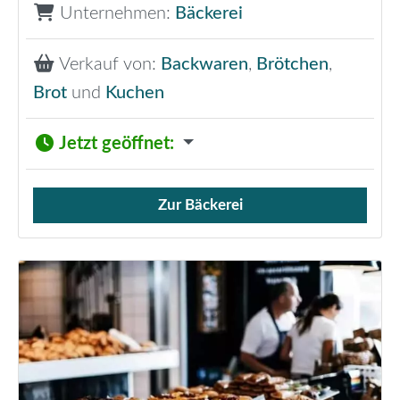
Unternehmen:
Bäckerei
Verkauf von:
Backwaren
,
Brötchen
,
Brot
und
Kuchen
Jetzt geöffnet
:
Zur Bäckerei
Verkauf von Brötchen,