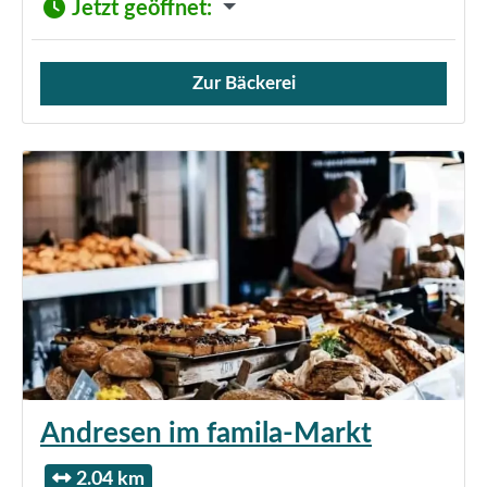
Jetzt geöffnet
:
Zur Bäckerei
Verkauf von Brötchen,
Andresen im famila-Markt
2.04 km