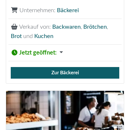
Unternehmen:
Bäckerei
Verkauf von:
Backwaren
,
Brötchen
,
Brot
und
Kuchen
Jetzt geöffnet
:
Zur Bäckerei
Verkauf von Brötchen,