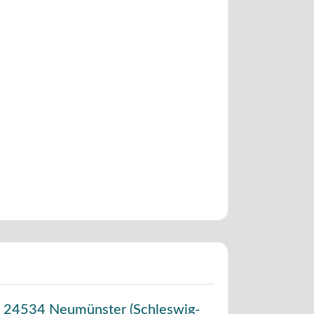
,
24534
Neumünster
(
Schleswig-