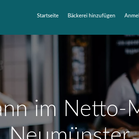
Startseite
Bäckerei hinzufügen
Anme
nn im Netto-M
Neumünster