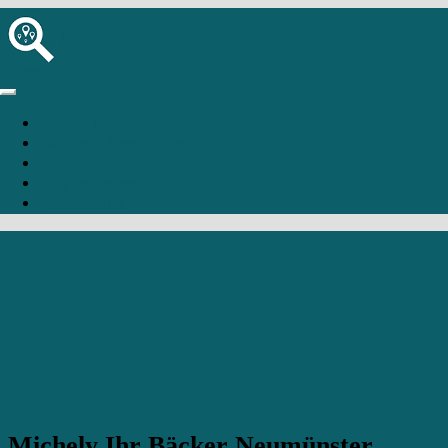
Startseite
Bäckerei hinzufügen
Anmelden
Registrierung
Neumünster
Michely Ihr Bäcker Neumünster