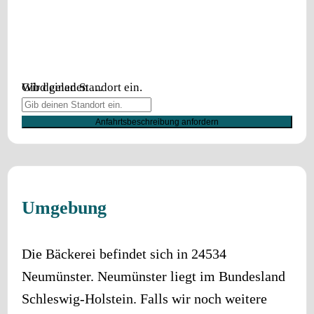
Wird geladen …
Gib deinen Standort ein.
Anfahrtsbeschreibung anfordern
Umgebung
Die Bäckerei befindet sich in
24534
Neumünster
.
Neumünster
liegt im Bundesland
Schleswig-Holstein
. Falls wir noch weitere