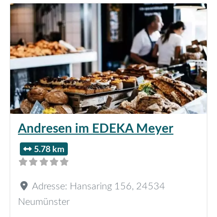
Andresen im EDEKA Meyer
5.78 km
Adresse:
Hansaring 156
,
24534
Neumünster