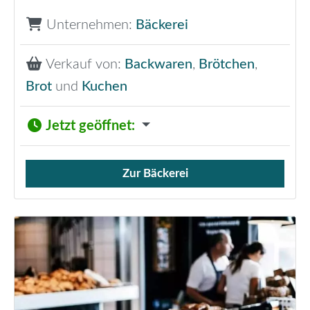
Unternehmen:
Bäckerei
Verkauf von:
Backwaren
,
Brötchen
,
Brot
und
Kuchen
Jetzt geöffnet
:
Zur Bäckerei
Verkauf von Brötchen,