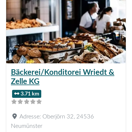
Bäckerei/Konditorei Wriedt &
Zelle KG
3.71 km
Adresse:
Oberjörn 32
,
24536
Neumünster