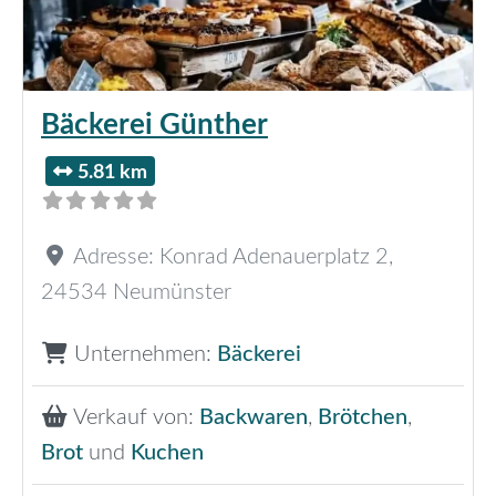
Bäckerei Günther
5.81 km
Adresse:
Konrad Adenauerplatz 2
,
24534
Neumünster
Unternehmen:
Bäckerei
Verkauf von:
Backwaren
,
Brötchen
,
Brot
und
Kuchen