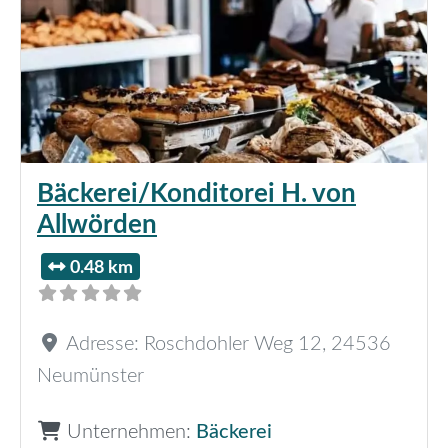
Bäckerei/Konditorei H. von
Allwörden
0.48 km
Adresse:
Roschdohler Weg 12
,
24536
Neumünster
Unternehmen:
Bäckerei