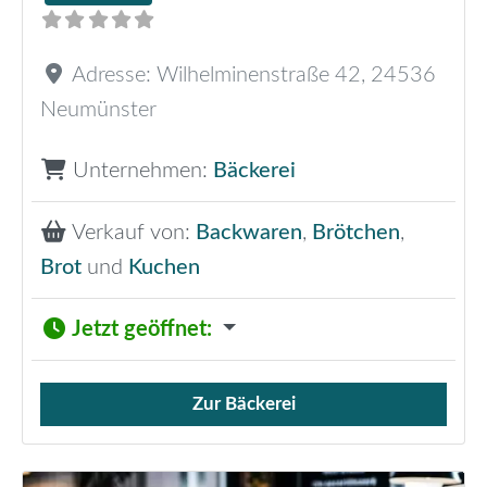
Adresse:
Wilhelminenstraße 42
,
24536
Neumünster
Unternehmen:
Bäckerei
Verkauf von:
Backwaren
,
Brötchen
,
Brot
und
Kuchen
Jetzt geöffnet
:
Zur Bäckerei
Verkauf von Brötchen,