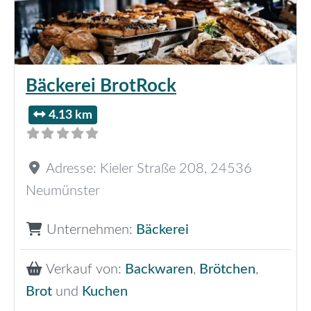
Bäckerei BrotRock
4.13 km
Adresse:
Kieler Straße 208
,
24536
Neumünster
Unternehmen:
Bäckerei
Verkauf von:
Backwaren
,
Brötchen
,
Brot
und
Kuchen