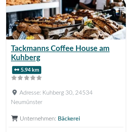
Tackmanns Coffee House am
Kuhberg
5.94 km
Adresse:
Kuhberg 30
,
24534
Neumünster
Unternehmen:
Bäckerei