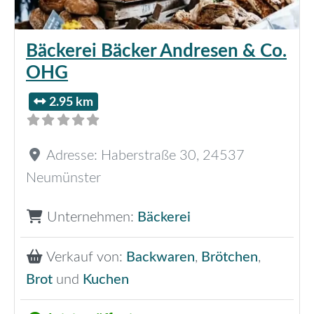
Bäckerei Bäcker Andresen & Co.
OHG
2.95 km
Adresse:
Haberstraße 30
,
24537
Neumünster
Unternehmen:
Bäckerei
Verkauf von:
Backwaren
,
Brötchen
,
Brot
und
Kuchen