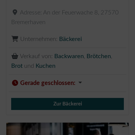
Adresse:
An der Feuerwache 8
,
27570
Bremerhaven
Unternehmen:
Bäckerei
Verkauf von:
Backwaren
,
Brötchen
,
Brot
und
Kuchen
Gerade geschlossen
:
Zur Bäckerei
Verkauf von Brötchen,