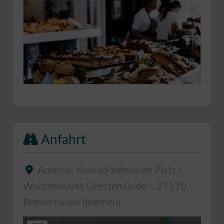
Anfahrt
Adresse:
Konrad-Adenauer Platz /
Wochenmarkt Geestemünde -
,
27570
Bremerhaven
(
Bremen
)