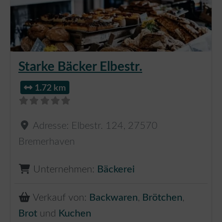
Starke Bäcker Elbestr.
1.72 km
Adresse:
Elbestr. 124
,
27570
Bremerhaven
Unternehmen:
Bäckerei
Verkauf von:
Backwaren
,
Brötchen
,
Brot
und
Kuchen