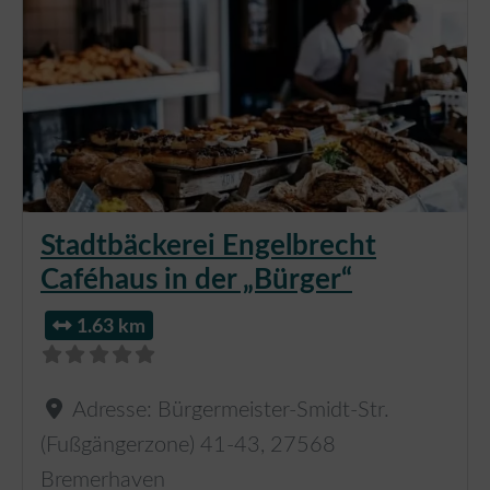
Stadtbäckerei Engelbrecht
Caféhaus in der „Bürger“
1.63 km
Adresse:
Bürgermeister-Smidt-Str.
(Fußgängerzone) 41-43
,
27568
Bremerhaven