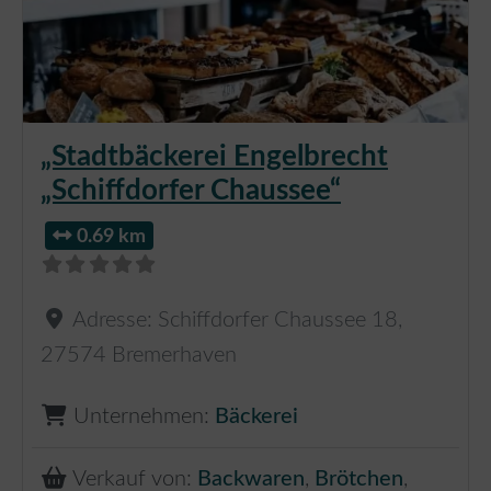
„Stadtbäckerei Engelbrecht
„Schiffdorfer Chaussee“
0.69 km
Adresse:
Schiffdorfer Chaussee 18
,
27574
Bremerhaven
Unternehmen:
Bäckerei
Verkauf von:
Backwaren
,
Brötchen
,