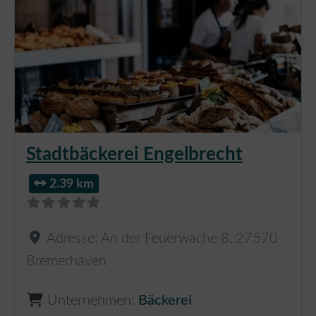
Stadtbäckerei Engelbrecht
2.39 km
Adresse:
An der Feuerwache 8
,
27570
Bremerhaven
Unternehmen:
Bäckerei