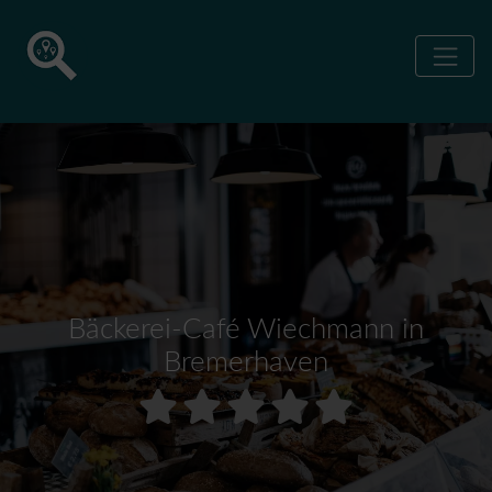
Bäckerei-Café Wiechmann in
Bremerhaven