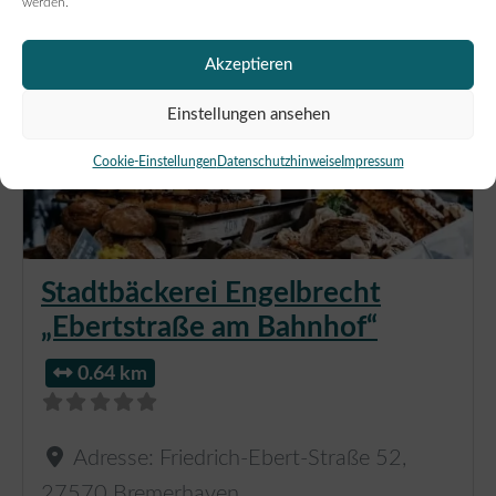
werden.
Akzeptieren
Einstellungen ansehen
Cookie-Einstellungen
Datenschutzhinweise
Impressum
Stadtbäckerei Engelbrecht
„Ebertstraße am Bahnhof“
0.64 km
Adresse:
Friedrich-Ebert-Straße 52
,
27570
Bremerhaven