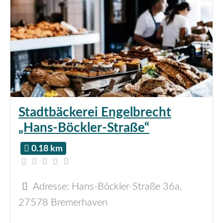
Stadtbäckerei Engelbrecht
„Hans-Böckler-Straße“
0.18 km
Adresse:
Hans-Böckler-Straße 36a
,
27578
Bremerhaven