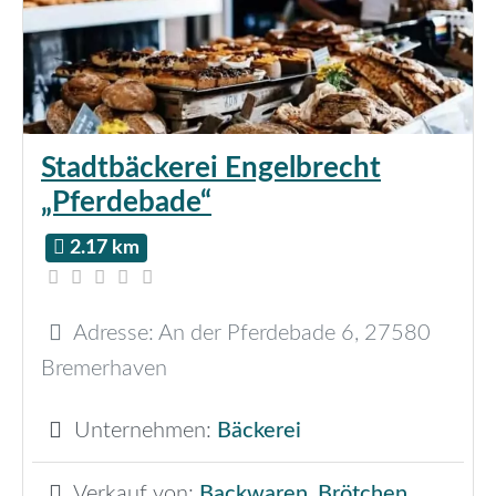
Stadtbäckerei Engelbrecht
„Pferdebade“
2.17 km
Adresse:
An der Pferdebade 6
,
27580
Bremerhaven
Unternehmen:
Bäckerei
Verkauf von:
Backwaren
,
Brötchen
,