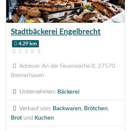
Stadtbäckerei Engelbrecht
4.29 km
Adresse:
An der Feuerwache 8
,
27570
Bremerhaven
Unternehmen:
Bäckerei
Verkauf von:
Backwaren
,
Brötchen
,
Brot
und
Kuchen