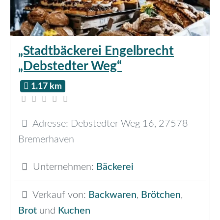
„Stadtbäckerei Engelbrecht
„Debstedter Weg“
1.17 km
Adresse:
Debstedter Weg 16
,
27578
Bremerhaven
Unternehmen:
Bäckerei
Verkauf von:
Backwaren
,
Brötchen
,
Brot
und
Kuchen