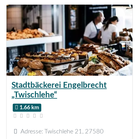
Stadtbäckerei Engelbrecht
„Twischlehe“
1.66 km
Adresse:
Twischlehe 21
,
27580