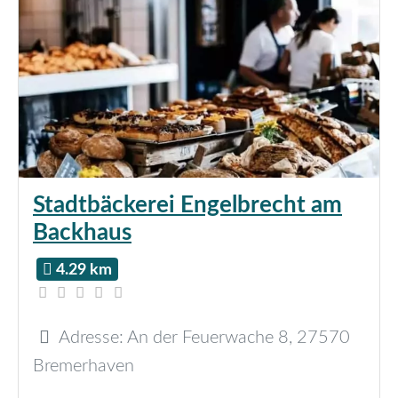
Stadtbäckerei Engelbrecht am
Backhaus
4.29 km
Adresse:
An der Feuerwache 8
,
27570
Bremerhaven