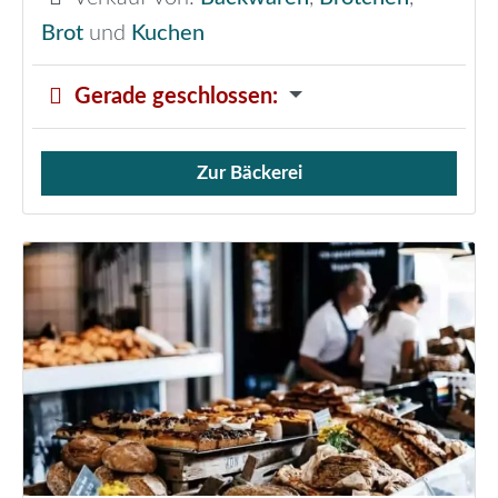
Brot
und
Kuchen
Gerade geschlossen
:
Zur Bäckerei
Verkauf von Brötchen,