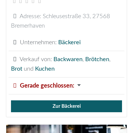
Adresse:
Schleusestraße 33
,
27568
Bremerhaven
Unternehmen:
Bäckerei
Verkauf von:
Backwaren
,
Brötchen
,
Brot
und
Kuchen
Gerade geschlossen
:
Zur Bäckerei
Verkauf von Brötchen,