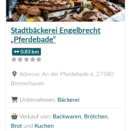
Stadtbäckerei Engelbrecht
„Pferdebade“
0.83 km
Adresse:
An der Pferdebade 6
,
27580
Bremerhaven
Unternehmen:
Bäckerei
Verkauf von:
Backwaren
,
Brötchen
,
Brot
und
Kuchen