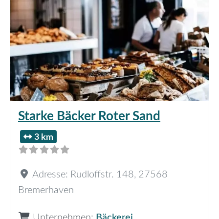
Starke Bäcker Roter Sand
3 km
Adresse:
Rudloffstr. 148
,
27568
Bremerhaven
Unternehmen:
Bäckerei