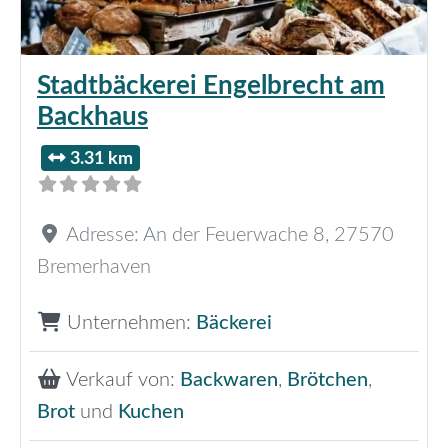
Stadtbäckerei Engelbrecht am
Backhaus
3.31 km
Adresse:
An der Feuerwache 8
,
27570
Bremerhaven
Unternehmen:
Bäckerei
Verkauf von:
Backwaren
,
Brötchen
,
Brot
und
Kuchen