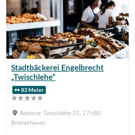
Stadtbäckerei Engelbrecht
„Twischlehe“
83 Meter
Adresse:
Twischlehe 21
,
27580
Bremerhaven