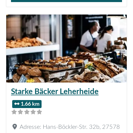
Starke Bäcker Leherheide
1.66 km
Adresse:
Hans-Böckler-Str. 32b
,
27578