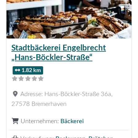
Stadtbäckerei Engelbrecht
„Hans-Böckler-Straße“
1.82 km
Adresse:
Hans-Böckler-Straße 36a
,
27578
Bremerhaven
Unternehmen:
Bäckerei