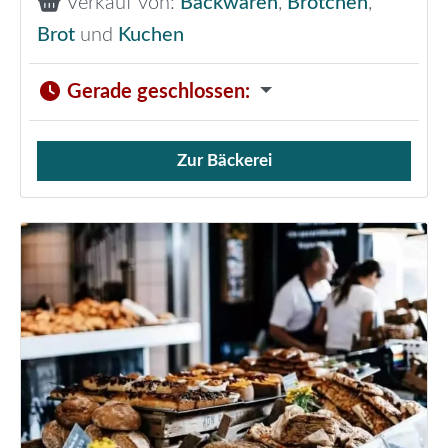
Verkauf von:
Backwaren
,
Brötchen
,
Brot
und
Kuchen
Gerade geschlossen
:
Zur Bäckerei
Verkauf von Brötchen,