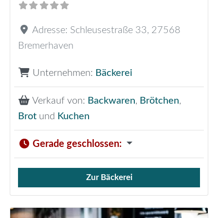
Adresse:
Schleusestraße 33
,
27568
Bremerhaven
Unternehmen:
Bäckerei
Verkauf von:
Backwaren
,
Brötchen
,
Brot
und
Kuchen
Gerade geschlossen
:
Zur Bäckerei
Verkauf von Brötchen,