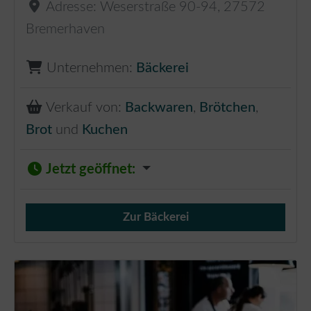
Adresse:
Weserstraße 90-94
,
27572
Bremerhaven
Unternehmen:
Bäckerei
Verkauf von:
Backwaren
,
Brötchen
,
Brot
und
Kuchen
Jetzt geöffnet
:
Zur Bäckerei
Verkauf von Brötchen,