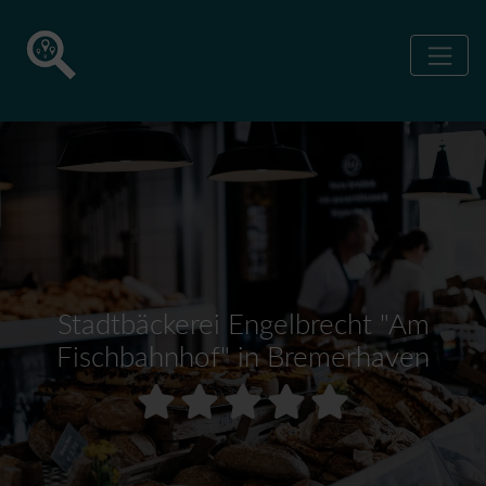
Stadtbäckerei Engelbrecht "Am
Fischbahnhof" in Bremerhaven