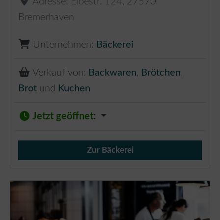
Adresse:
Elbestr. 124
,
27570
Bremerhaven
Unternehmen:
Bäckerei
Verkauf von:
Backwaren
,
Brötchen
,
Brot
und
Kuchen
Jetzt geöffnet
:
Zur Bäckerei
Verkauf von Brötchen,