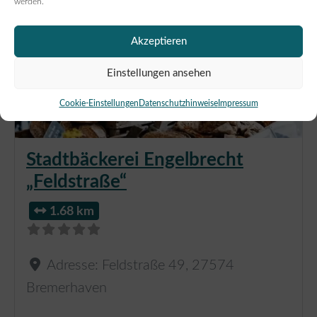
werden.
Akzeptieren
Einstellungen ansehen
Cookie-Einstellungen
Datenschutzhinweise
Impressum
Stadtbäckerei Engelbrecht
„Feldstraße“
1.68 km
Adresse:
Feldstraße 49
,
27574
Bremerhaven