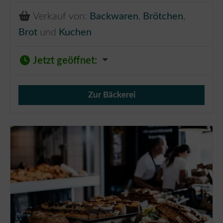
Verkauf von:
Backwaren
,
Brötchen
,
Brot
und
Kuchen
Jetzt geöffnet
:
Zur Bäckerei
Verkauf von Brötchen,