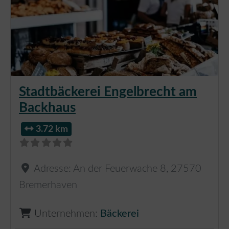
Stadtbäckerei Engelbrecht am
Backhaus
3.72 km
Adresse:
An der Feuerwache 8
,
27570
Bremerhaven
Unternehmen:
Bäckerei