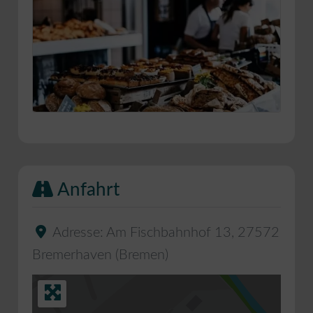
Anfahrt
Adresse:
Am Fischbahnhof 13
,
27572
Bremerhaven
(
Bremen
)