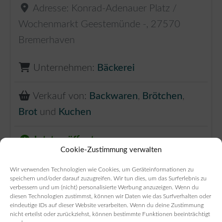
Adresse:
Konrad-Adenauer Platz /
Wochenmarkt Geestemünde -
,
27570
Bremerhaven
Unternehmen:
Bäckerei
Verkauf von:
Backwaren
,
Brötchen
,
Brot
und
Kuchen
Jetzt geöffnet
:
Cookie-Zustimmung verwalten
Wir verwenden Technologien wie Cookies, um Geräteinformationen zu
Zur Bäckerei
Verkauf von Brötchen,
speichern und/oder darauf zuzugreifen. Wir tun dies, um das Surferlebnis zu
verbessern und um (nicht) personalisierte Werbung anzuzeigen. Wenn du
diesen Technologien zustimmst, können wir Daten wie das Surfverhalten oder
eindeutige IDs auf dieser Website verarbeiten. Wenn du deine Zustimmung
nicht erteilst oder zurückziehst, können bestimmte Funktionen beeinträchtigt