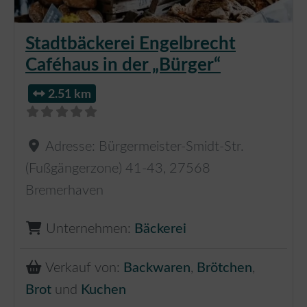
Stadtbäckerei Engelbrecht
Caféhaus in der „Bürger“
2.51 km
Adresse:
Bürgermeister-Smidt-Str.
(Fußgängerzone) 41-43
,
27568
Bremerhaven
Unternehmen:
Bäckerei
Verkauf von:
Backwaren
,
Brötchen
,
Brot
und
Kuchen