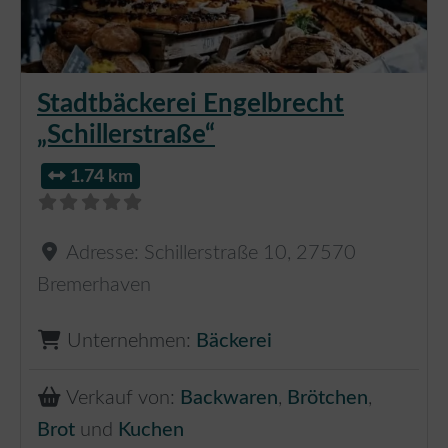
Stadtbäckerei Engelbrecht
„Schillerstraße“
1.74 km
Adresse:
Schillerstraße 10
,
27570
Bremerhaven
Unternehmen:
Bäckerei
Verkauf von:
Backwaren
,
Brötchen
,
Brot
und
Kuchen