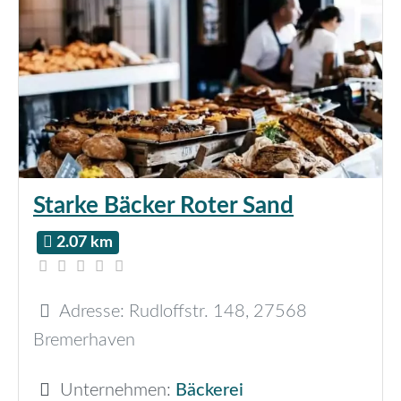
Starke Bäcker Roter Sand
2.07 km
Adresse:
Rudloffstr. 148
,
27568
Bremerhaven
Unternehmen:
Bäckerei