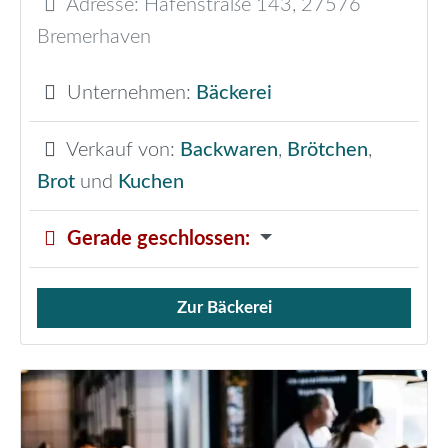
Adresse:
Hafenstraße 143
,
27576
Bremerhaven
Unternehmen:
Bäckerei
Verkauf von:
Backwaren
,
Brötchen
,
Brot
und
Kuchen
Gerade geschlossen
:
Zur Bäckerei
Verkauf von Brötchen,