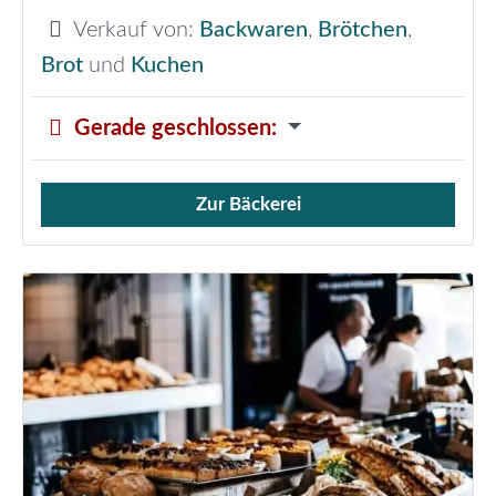
Verkauf von:
Backwaren
,
Brötchen
,
Brot
und
Kuchen
Gerade geschlossen
:
Zur Bäckerei
Verkauf von Brötchen,