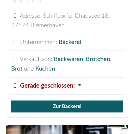
Adresse:
Schiffdorfer Chaussee 18
,
27574
Bremerhaven
Unternehmen:
Bäckerei
Verkauf von:
Backwaren
,
Brötchen
,
Brot
und
Kuchen
Gerade geschlossen
:
Zur Bäckerei
Verkauf von Brötchen,