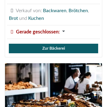
Verkauf von:
Backwaren
,
Brötchen
,
Brot
und
Kuchen
Gerade geschlossen
:
Zur Bäckerei
Verkauf von Brötchen,