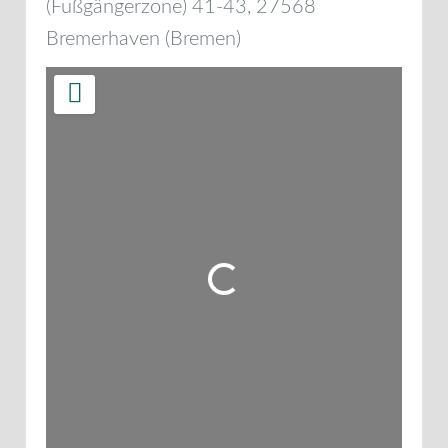
(Fußgängerzone) 41-43
,
27568
Bremerhaven
(
Bremen
)
Wird geladen …