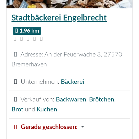
Stadtbäckerei Engelbrecht
1.96 km
Adresse:
An der Feuerwache 8
,
27570
Bremerhaven
Unternehmen:
Bäckerei
Verkauf von:
Backwaren
,
Brötchen
,
Brot
und
Kuchen
Gerade geschlossen
: