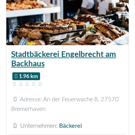
Stadtbäckerei Engelbrecht am
Backhaus
1.96 km
Adresse:
An der Feuerwache 8
,
27570
Bremerhaven
Unternehmen:
Bäckerei