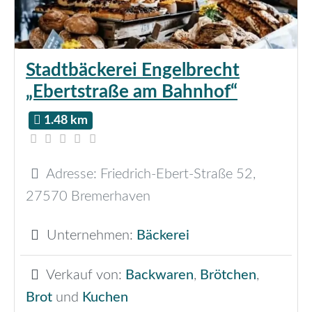
Stadtbäckerei Engelbrecht
„Ebertstraße am Bahnhof“
1.48 km
Adresse:
Friedrich-Ebert-Straße 52
,
27570
Bremerhaven
Unternehmen:
Bäckerei
Verkauf von:
Backwaren
,
Brötchen
,
Brot
und
Kuchen