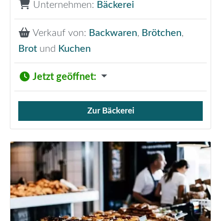
Unternehmen:
Bäckerei
Verkauf von:
Backwaren
,
Brötchen
,
Brot
und
Kuchen
Jetzt geöffnet
:
Zur Bäckerei
Verkauf von Brötchen,