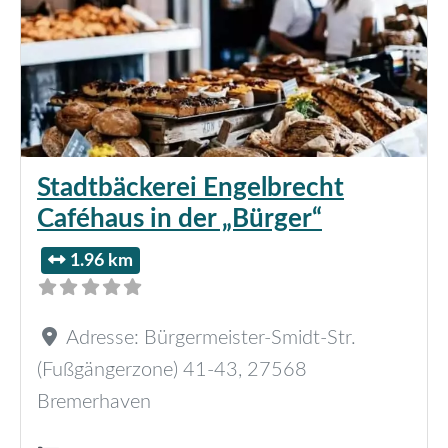
Stadtbäckerei Engelbrecht
Caféhaus in der „Bürger“
1.96 km
Adresse:
Bürgermeister-Smidt-Str.
(Fußgängerzone) 41-43
,
27568
Bremerhaven