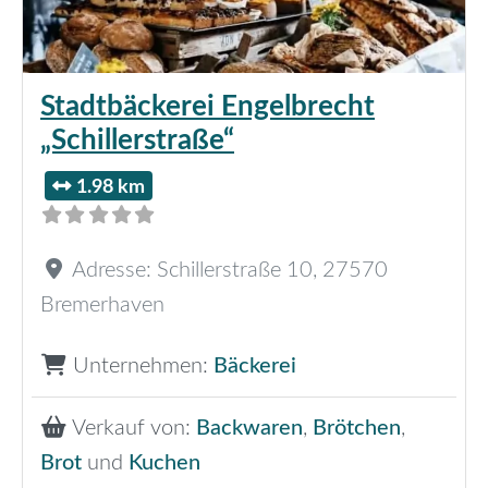
Stadtbäckerei Engelbrecht
„Schillerstraße“
1.98 km
Adresse:
Schillerstraße 10
,
27570
Bremerhaven
Unternehmen:
Bäckerei
Verkauf von:
Backwaren
,
Brötchen
,
Brot
und
Kuchen