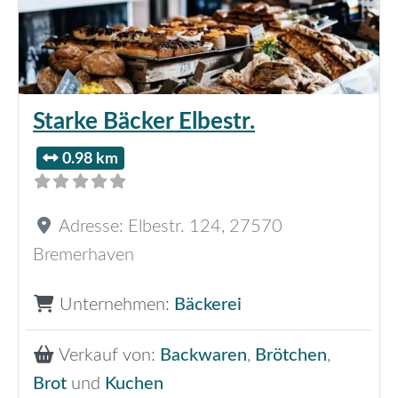
Starke Bäcker Elbestr.
0.98 km
Adresse:
Elbestr. 124
,
27570
Bremerhaven
Unternehmen:
Bäckerei
Verkauf von:
Backwaren
,
Brötchen
,
Brot
und
Kuchen