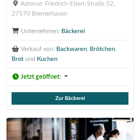
Adresse:
Friedrich-Ebert-Straße 52
,
27570
Bremerhaven
Unternehmen:
Bäckerei
Verkauf von:
Backwaren
,
Brötchen
,
Brot
und
Kuchen
Jetzt geöffnet
:
Zur Bäckerei
Verkauf von Brötchen,