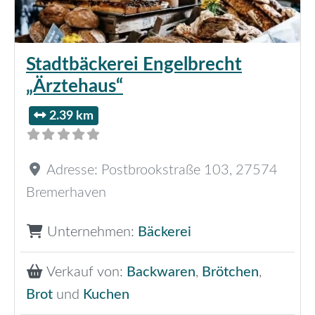
Stadtbäckerei Engelbrecht
„Ärztehaus“
2.39 km
Adresse:
Postbrookstraße 103
,
27574
Bremerhaven
Unternehmen:
Bäckerei
Verkauf von:
Backwaren
,
Brötchen
,
Brot
und
Kuchen