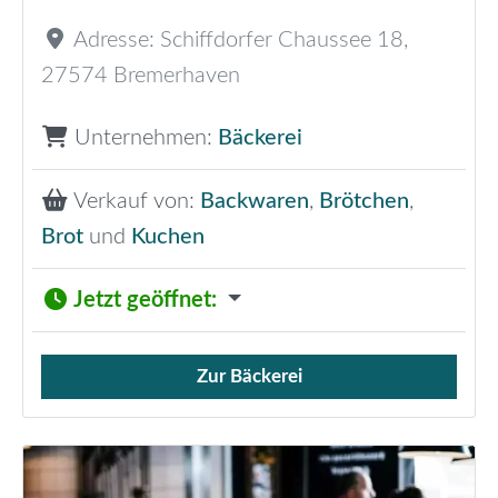
Adresse:
Schiffdorfer Chaussee 18
,
27574
Bremerhaven
Unternehmen:
Bäckerei
Verkauf von:
Backwaren
,
Brötchen
,
Brot
und
Kuchen
Jetzt geöffnet
:
Zur Bäckerei
Verkauf von Brötchen,