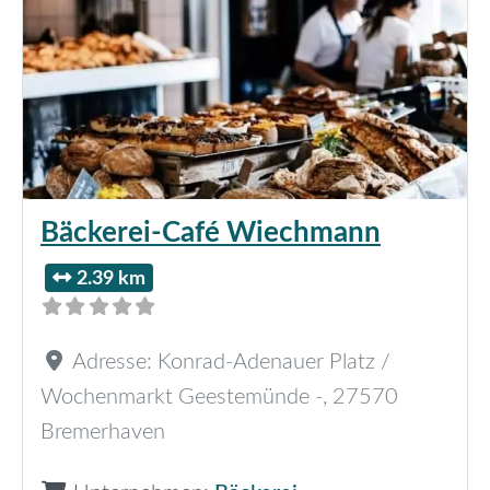
Bäckerei-Café Wiechmann
2.39 km
Adresse:
Konrad-Adenauer Platz /
Wochenmarkt Geestemünde -
,
27570
Bremerhaven