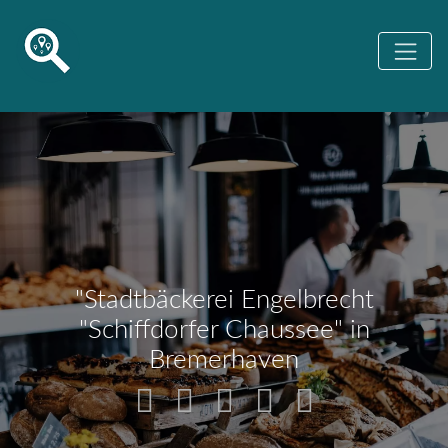
"Stadtbäckerei Engelbrecht
"Schiffdorfer Chaussee" in
Bremerhaven